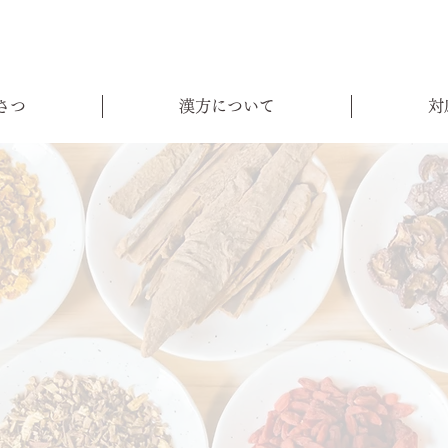
さつ
漢方について
対
よく過ごす
明は丁寧におこなっ